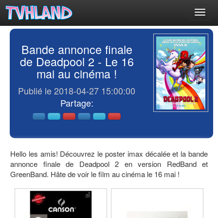
Toggl
navig
Bande annonce finale
de Deadpool 2 - Le 16
mai au cinéma !
Publié le 2018-04-27 15:00:00
Partage:
Hello les amis! Découvrez le poster imax décalée et la bande
annonce finale de Deadpool 2 en version RedBand et
GreenBand. Hâte de voir le film au cinéma le 16 mai !