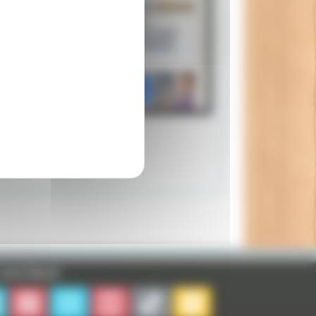
Tad l’explorateur
revient au cinéma avec
une aventure à travers
le temps
Plus d'articles ici
sociaux