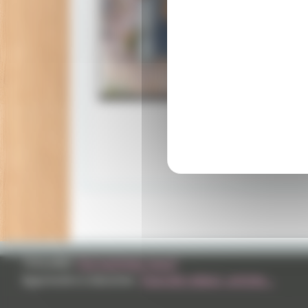
TVHLAND:
Qui sommes nous?
Apprendre à dessiner:
Tutoriels videos, articles...