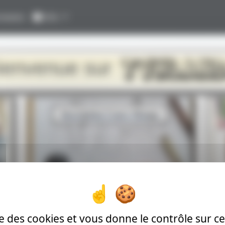
nexion
Info
ienvenue sur
Inscription Cours Manga
Tuto Dessin
ise des cookies et vous donne le contrôle sur 