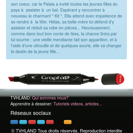
son coeur, car le Palais a invité toutes les jeunes filles du
pays à assister à un bal. Espérant y rencontrer à
nouveau le charmant " Kit ", Ella attend avec impatience de
se rendre à la fête. Hélas, sa belle-mère lui défend d'y
assister et réduit sa robe en pièces... Heureusement,
comme dans tout bon conte de fées, la chance finira par
lui sourire : une vieille mendiante fait son apparition, et à
l'aide d'une citrouille et de quelques souris, elle va changer
le destin de la jeune fille...
TVHLAND:
Qui sommes nous?
Apprendre à dessiner:
Tutoriels videos, articles...
Réseaux sociaux
© TVHLAND Tous droits réservés. Reproduction interdite