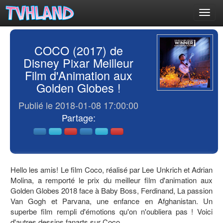
Toggl
navig
COCO (2017) de
Disney Pixar Meilleur
Film d'Animation aux
Golden Globes !
Publié le 2018-01-08 17:00:00
Partage:
Hello les amis! Le film Coco, réalisé par Lee Unkrich et Adrian
Molina, a remporté le prix du meilleur film d'animation aux
Golden Globes 2018 face à Baby Boss, Ferdinand, La passion
Van Gogh et Parvana, une enfance en Afghanistan. Un
superbe film rempli d'émotions qu'on n'oubliera pas ! Voici
d'autres dessins fanarts sur Coco.