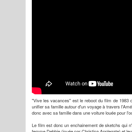
"Vive les vacances" est le reboot du film de 198
unifier sa famille autour d'un voyage à travers l'Amér
donc avec sa famille dans une voiture louée pour l'o
Le film est donc un enchainement de sketchs qui n
femme Debbie (jouée par Christina Applegate) et leur