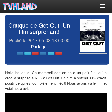
Toggl
navig
Critique de Get Out: Un
film surprenant!
Publié le 2017-05-03 13:00:00
Partage:
Hello les amis! Ce mercredi sort en salle un petit film qui a
créé la surprise aux US: Get Out. Ce film a obtenu 99% d'avis
positif ce qui est complètement inédit! Nous avons vu le film et
voici notre avis.