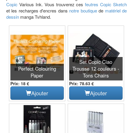
Copic
Various Ink. Vous trouverez ces
feutres
Copic Sketch
et les recharges d'encres dans
notre boutique
de
matériel de
dessin
manga Tvhland.
Set Copic Ciao
Perfect Colouring
Trousse 12 couleurs -
Paper
Tons Chairs
Prix: 18 €
Prix: 78.63 €
Ajouter
Ajouter