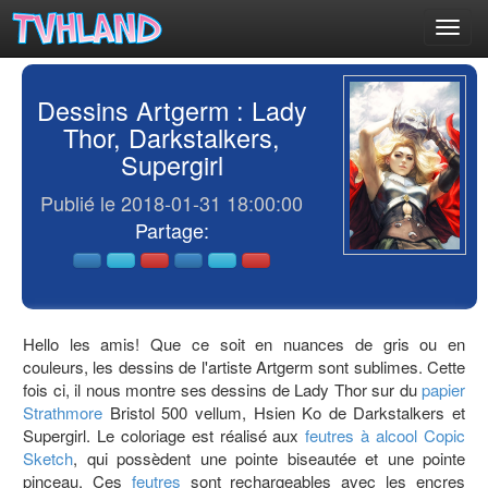
Toggl
navig
Dessins Artgerm : Lady
Thor, Darkstalkers,
Supergirl
Publié le 2018-01-31 18:00:00
Partage:
Hello les amis! Que ce soit en nuances de gris ou en
couleurs, les dessins de l'artiste Artgerm sont sublimes. Cette
fois ci, il nous montre ses dessins de Lady Thor sur du
papier
Strathmore
Bristol 500 vellum, Hsien Ko de Darkstalkers et
Supergirl. Le coloriage est réalisé aux
feutres à alcool
Copic
Sketch
, qui possèdent une pointe biseautée et une pointe
pinceau. Ces
feutres
sont rechargeables avec les encres