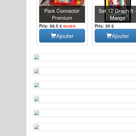
Pack Connector
Set 12 Graph It 
Premium
Manga
Prix: 68.5 €
Prix: 30 €
90.58 €
Ajouter
Ajouter