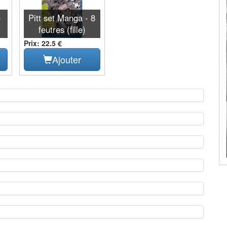
-
Pitt set Manga - 8
feutres (fille)
Prix: 22.5 €
Ajouter