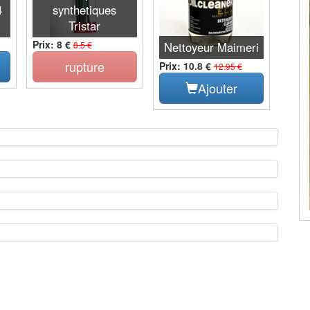
4
synthetiques
Tristar
Prix: 8 €
8.5 €
Nettoyeur Maimeri
rupture
Prix: 10.8 €
12.95 €
Ajouter