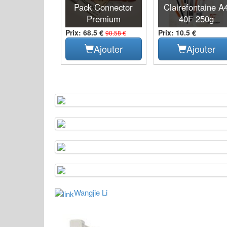
Pack Connector
Clairefontaine A
Premium
40F 250g
Prix: 68.5 €
Prix: 10.5 €
90.58 €
Ajouter
Ajouter
Wangjie Li