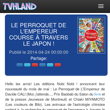
Toggl
navig
LE PERROQUET DE
L'EMPEREUR
COURSE À TRAVERS
LE JAPON !
Publié le 2014-04-24 00:00:00
Partage:
Hello les amis! Les éditions Nobi Nobi ! annoncent leur
nouveauté du mois de mai : Le Perroquet de L'Empereur de
Davide CALI (Moi, j'attends..., Prix Baobab du Salon du
livre
et
de la presse Jeunesse de Montreuil) et Chiaki MIYAMOTO
(Les couleurs de Bilo). Les animaux de l'astrologie chinoise
partent à la recherche du perroquet de l'empereur à travers le