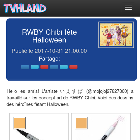
Toggl
navig
RWBY Chibi fête
Halloween
Publié le 2017-10-31 21:00:00
Partage:
Hello les amis! L'artiste いえすぱ (@mojojoj27827860) a
travaillé sur les concept art de RWBY Chibi. Voici des dessins
des héroïnes fêtant Halloween.