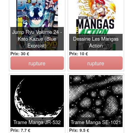
Jump Ryu Volume 24 -
Kato Kazue (Blue
Dessine Les Mangas
Exorcist)
Action
Prix: 30 €
Prix: 10 €
rupture
rupture
Trame Manga JR-532
Trame Manga SE-1021
Prix: 7.7 €
Prix: 9.5 €