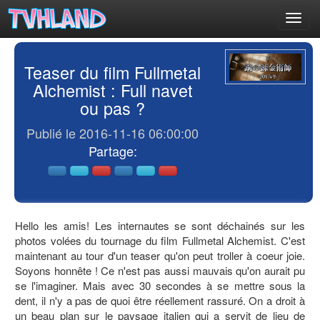
Toggl
navig
Teaser du film Fullmetal
Alchemist : Full navet
ou pas ?
Publié le 2016-11-16 06:00:00
Partage:
Hello les amis! Les internautes se sont déchainés sur les
photos volées du tournage du film Fullmetal Alchemist. C'est
maintenant au tour d'un teaser qu'on peut troller à coeur joie.
Soyons honnête ! Ce n'est pas aussi mauvais qu'on aurait pu
se l'imaginer. Mais avec 30 secondes à se mettre sous la
dent, il n'y a pas de quoi être réellement rassuré. On a droit à
un beau plan sur le paysage italien qui a servit de lieu de