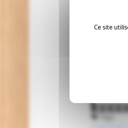
C’est tout ce qu
à nous mettre so
Ce site util
Tags