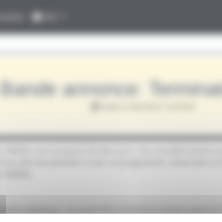
nexion
Info
Bande annonce: Terminat
Publié le 2024-08-27 16:00:00
s! Netflix nous propose de découvrir une nouvelle bande a
Pour être les premiers à voir ce programme, notez bien le 
 Netflix.
stapocalyptique, une guerrière remonte le temps jusqu'en
cheur en IA traqué par un cyborg insensible et indestructib