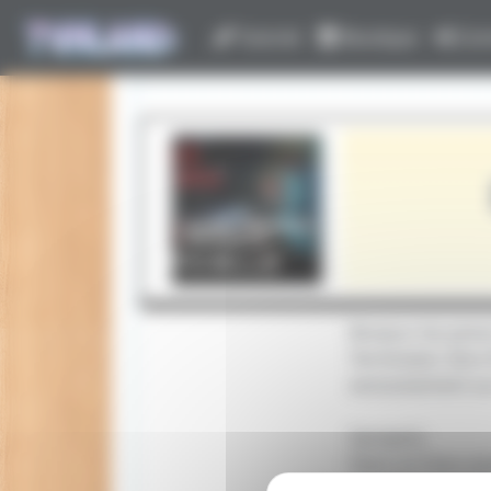
Panneau de gestion des cookies
Tutoriel
Boutique
Con
Bonjour les poto
Terminator Zero 
exclusivement sur
Synopsis:
Dans un futur po
protéger un cher