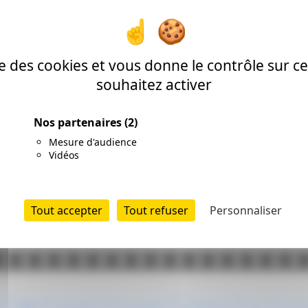
’on a comme info pour aujourd’hui. Mais on aura sans doute
us la dent à l’approche du film. Donc restez connecté!
ise des cookies et vous donne le contrôle sur 
souhaitez activer
Nos partenaires
(2)
Mesure d'audience
Vidéos
Tout accepter
Tout refuser
Personnaliser