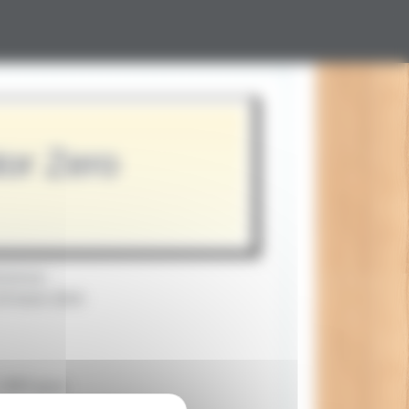
or Zero
nnonce:
29 Août 2024
 1997 pour
le.