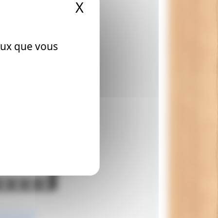
X
Masquer le bandeau
 plus de chose
ceux que vous