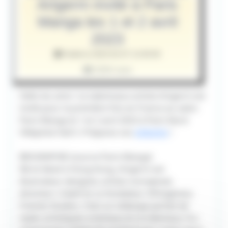
Artgerm invité à Paris
Manga les 1 et 2 avril
2023
Publié le 2023-02-07 12:00:00
3294 vues
Hello les amis ! Le talentueux artiste Artgerm est
invité pour la première fois en France au salon
Paris Manga le 1 et 2 avril 2023 à Paris Nord
Villepinte Hall 5. Préparez vos
shikishis
!
BIOGRAPHIE (source Paris Manga)
Né et élevé à Hong Kong, Artgerm est
illustrateur, designer, artiste conceptuel,
directeur créatif et co-fondateur d’Imaginary
Friends Studios. C’est un mélange parfait de
styles artistiques orientaux et occidentaux. Il a