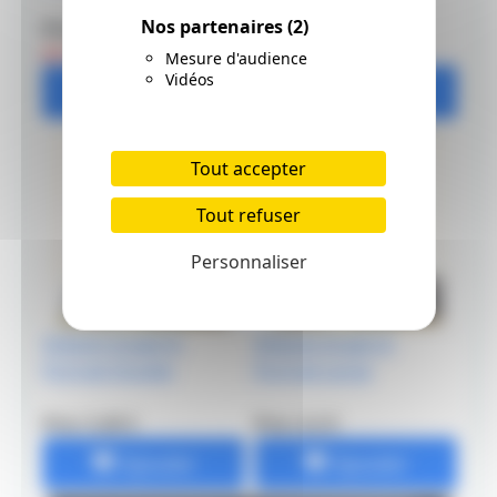
Nos partenaires
(2)
Prix: 30 €
Prix: 30 €
40 €
40 €
Mesure d'audience
Vidéos
Ajouter
Ajouter
Tout accepter
Tout refuser
Personnaliser
Shikishi Graph It
Shikishi Graph It
Portrait Double
Portrait Large
Prix: 5.45 €
Prix: 4.2 €
Ajouter
Ajouter