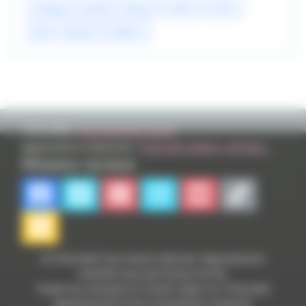
manga
artiste
dessin
salon
comic
paris manga
artgerm
TVHLAND:
Qui sommes nous?
Apprendre à dessiner:
Tutoriels videos, articles...
Réseaux sociaux
© TVHLAND Tous droits réservés. Reproduction
interdite sans permission écrite.
Toutes les marques et visuels citées sur TVHLAND
appartiennent à leur propriétaire respectif.