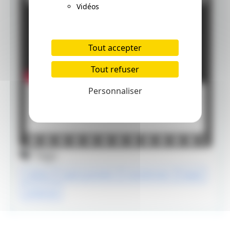
Vidéos
Tout accepter
Tout refuser
Personnaliser
Tags
cinéma
avant-première
transformers
beast
universal