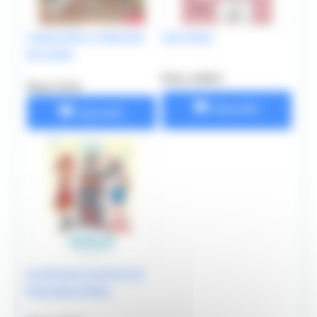
J apprends à dessiner
Les Chats
les chats
Prix: 4.95 €
Prix: 5.5 €
Ajouter
Ajouter
Je Dessine Comme Un
Mangaka Shôjo