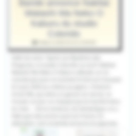
Bande annonce Nakitai
Watashi Wa Neko O
Kaburu du studio
Colorido
Publié le 2020-03-10 13:00:00
Hello les amis ! Après Les Mystères des
Pingouins, le studio Colorido va sortir Nakitai
Watashi Wa Neko O Kaburu (désolé, on ne
connait pas pour le moment le titre en français)
le 5 juin 2020 au cinéma au Japon. L'histoire
d'une fille, qui aime un garçon en secret, va
trouver un jour un masque qui la transformera
en chat .... De la romance, du fantastique, on a
hâte que cela sortira aussi en France. En
attendant, voici la bande-annonce en japonais.