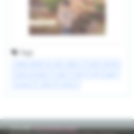
Tags
nakitai watashi wa neko o kaburu
studio colorido
studio animation
trailer
neko
chat
japon
animaux
cinéma
romance
TVHLAND:
Qui sommes nous?