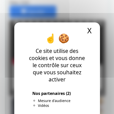
Prix: 7.5 €
Ajouter
X
Masque
Ce site utilise des
cookies et vous donne
le contrôle sur ceux
que vous souhaitez
activer
Nos partenaires
(2)
Mesure d'audience
Vidéos