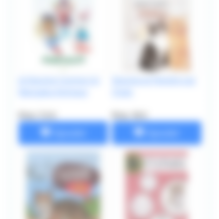
Je Dessine Comme Un
Dessine et Peindre Les
Mangaka Animaux
Chats
Prix: 7.5 €
Prix: 10 €
Ajouter
Ajouter