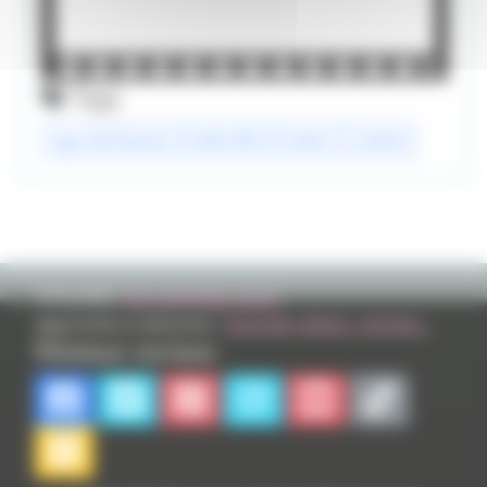
Tags
ugc distribution
belle fille
trailer
cinéma
TVHLAND:
Qui sommes nous?
Apprendre à dessiner:
Tutoriels videos, articles...
Réseaux sociaux