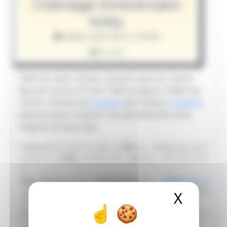
Coloriage Anniversaire
Kirby
Publié le 2021-04-27 17:00:00
8 vues
Hello les amis ! Kirby's Dream Land sur Game
Boy est sorti le 27 avril 1992 au Japon. Il fête ses
29 ans ! Sortez vos
crayons
de couleurs,
feutres
,
peinture pour colorier cet adorable être tout
mignon et tout rose.
われわれワドルディレポート隊から、みなさんにもプ
レゼント！お祝いイラストの「ぬりえ」バージョンで
す～っ！！
自由に色をぬったり、絵を描き加えて、「
#星のカービ
ィ29周年
」「
#カービィのハッピーバースデー
」をつけ
X
Masque
てツイート！
カービィさんのお誕生日をみんなでお祝いしましょう
～っ！！
pic.twitter.com/OeOiil4ljL