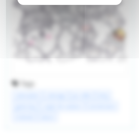
Tags
colorisation
coloriage
jeu vidéo
kirby
game boy
crayon de couleurs
anniversaire
nintendo
dessin