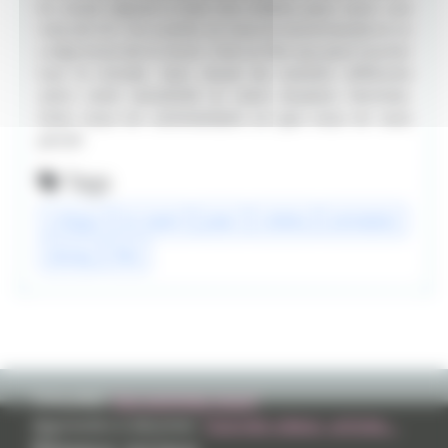
En Avant répond à tout nos critères pour avoir une
note de 5/5. On a aimé, on vous le recommande et on
a déjà envie de le revoir. C'est un film qui peut toucher
tout le monde. Sans doute de manière différente
selon votre sensibilité et votre situation familiale.
Dites nous en commentaire ce que vous en avez
pensé!
Tags
critique
en avant
pixar
cinéma
animation
disney
film
TVHLAND:
Qui sommes nous?
Apprendre à dessiner:
Tutoriels videos, articles...