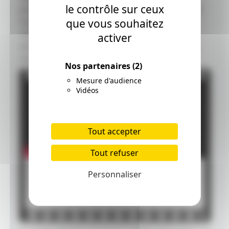
le contrôle sur ceux
portée de tous. C'est pourquoi les gens se sont
tournés vers la technologie bien plus facile à
que vous souhaitez
maitriser. Ian va recevoir le jour de son
activer
anniversaire un cadeau qui va l'emmener vers
une quête qui le changera à jamais.
Nos partenaires
(2)
Mesure d'audience
Vidéos
Tout accepter
Tout refuser
Personnaliser