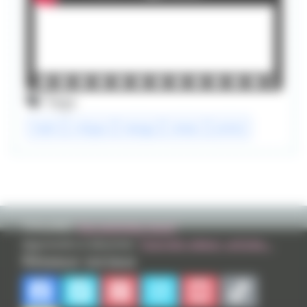
Tags
heidi
critique
manga
roman
anime
TVHLAND:
Qui sommes nous?
Apprendre à dessiner:
Tutoriels videos, articles...
Réseaux sociaux