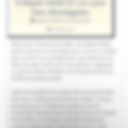
Critique Heidi Et Le Lynx
Des Montagnes
Publié le 2025-12-25 15:00:00
1369 vues
Découvrez l’histoire de Heidi, une petite fillette
prête à braver la montagne pour sauver un bébé
lynx. Ce film nous plonge dans une aventure où
l’élan du cœur prime sur la prudence, rappelant
ce que les récits d’enfance ont de plus précieux :
l’instinct de faire le bien.
Heidi vit paisiblement auprès de son grand-père
dans leur chalet perché dans les Alpes. Un jour,
elle découvre un bébé lynx blessé, seul et
vulnérable. Bouleversée, elle décide de le soigner
et de l’aider à retrouver sa famille disparue,
cachée quelque part dans les hauteurs. Avec