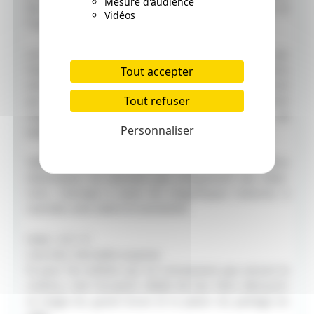
Mesure d'audience
fort prennent trop souvent le dessus sur l’écoute et
Vidéos
l’humanité.
Les enfants seront immédiatement conquis par
l’aventure, les personnages et les chansons
Tout accepter
entraînantes. Quant aux adultes, ils ne s’ennuieront
Tout refuser
pas une seconde : l’histoire est intelligemment
racontée, rythmée, et portée par une musique de
Personnaliser
qualité.
Tafiti est la preuve éclatante que les grands films
d’animation ne viennent pas uniquement des États-
Unis. L’Europe a aussi de magnifiques histoires à
raconter, avec talent et sensibilité.
Note : 4,5 / 5
Une très, très belle surprise.
Et pour les enfants qui ne connaissent pas encore le
cinéma, c’est l’occasion idéale de leur faire découvrir
la magie du grand écran et le plaisir du partage en