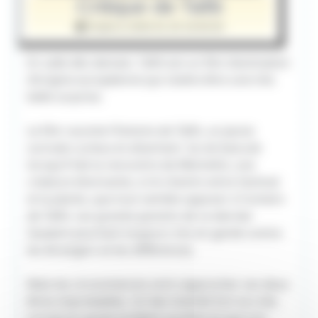
Critique de Tafiti
Publié le 2026-01-20 18:00:00
En salle dès demain, Tafiti est un film d’animation
d’origine européenne qui s’avère être une très
belle surprise.
Le film raconte l’histoire de Tafiti, un jeune
suricate curieux et attachant. Sa vie bascule
lorsqu’il fait la rencontre de Mèchefol, une
créature étonnante, à mi-chemin entre l’animal
et la plante, que tout semble opposer à l’univers
de Tafiti. Les grands-parents de ce dernier
l’avaient pourtant toujours mis en garde contre
les étrangers et les différences.
Mais les circonstances vont rapprocher ces deux
êtres improbables. Un lien d'amité fort se crée.
Lorsqu’un grave incident survient et que son