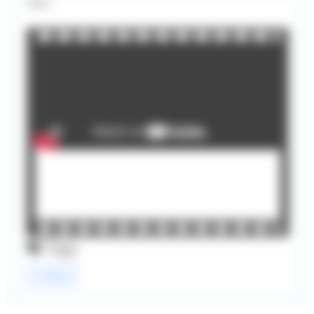
salle.
Tags
critique