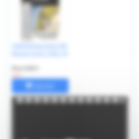
CANSON Illustration BD
Manga Comics 250g 12f
Prix: 8.95 €
12 €
Ajouter