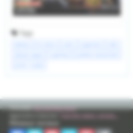
Tags
batman
dc comics
comic
superman
robin
damian wayne
superboy
jonathan samuel kent
prime 1 studio
TVHLAND:
Qui sommes nous?
Apprendre à dessiner:
Tutoriels videos, articles...
Réseaux sociaux