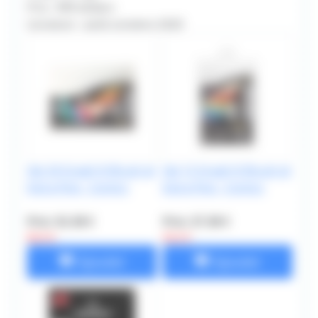
Prix : 999 dollars
Livraison : août-octobre 2020
Set 24 Graph It Brush et
Set 12 Graph It Brush et
Extra-Fine - Comics
Extra-Fine - Comics
Prix: 52.38 €
Prix: 27.38 €
86.4 €
43.2 €
Ajouter
Ajouter