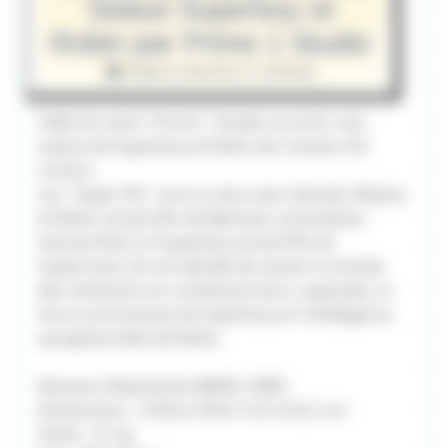
Statue Superboy et
Robin par Prime 1 Studio
Publié le 2019-06-17 19:00:00
Hello les amis ! Prime 1 Studio va sortir une
statue de Superboy et Robin de l'univers DC
Comics.
Les "Super fils" sont un duo avec Damian Wayne,
le Robin actuel (fils de Batman), et Jonathan
Samuel Kent, le Superboy actuel (fils de
Superman). Ils ont décidé de sauver le monde
des méchants en combinant leurs capacités, la
force surhumaine de Superboy et l'intelligence
exceptionnelle de Robin.
Museum Masterline MMDC-38EX
Dimensions : H:65cm W:61.7cm D:52.1cm
Poids : 21 kg