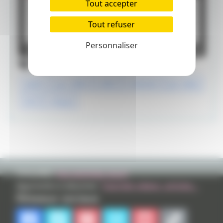
Tout accepter
Tout refuser
Personnaliser
Tags
switch
jeu vidéo
zelda
nintendo
jeu video
link
critique
TVHLAND:
Qui sommes nous?
Apprendre à dessiner:
Tutoriels videos, articles...
Réseaux sociaux