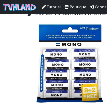
Accueil Tvhland
Boutique
Matériel De D
Tutoriel
Boutique
Conne
Lot de 10 Gommes MONO