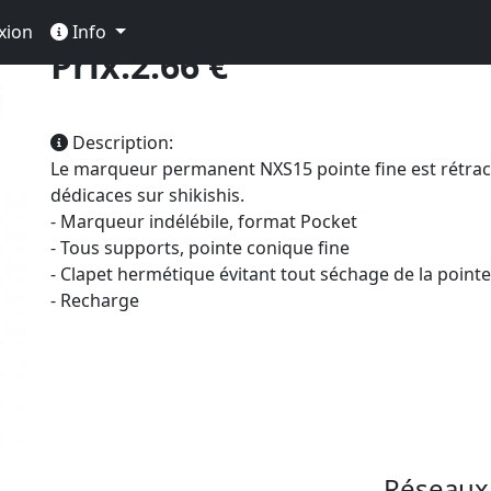
t Rétractable NXS15 Noir
xion
Info
Prix:2.66 €
Description:
Le marqueur permanent NXS15 pointe fine est rétract
dédicaces sur shikishis.
- Marqueur indélébile, format Pocket
- Tous supports, pointe conique fine
- Clapet hermétique évitant tout séchage de la pointe
- Recharge
Réseaux