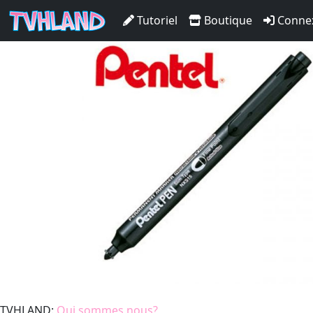
Pentel Marqueur Permanen
Tutoriel
Boutique
Conne
TVHLAND:
Qui sommes nous?