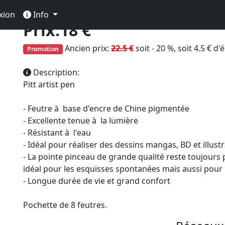
(garcon)
xion
Info
Prix:18 €
Ancien prix:
22.5 €
soit - 20 %, soit 4.5 € d
Promotion
Description:
Pitt artist pen
- Feutre à base d'encre de Chine pigmentée
- Excellente tenue à la lumière
- Résistant à l'eau
- Idéal pour réaliser des dessins mangas, BD et illust
- La pointe pinceau de grande qualité reste toujours
idéal pour les esquisses spontanées mais aussi pour l
- Longue durée de vie et grand confort
Pochette de 8 feutres.