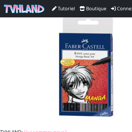
Pitt set Manga - 8 feutres 
Tutoriel
Boutique
Conne