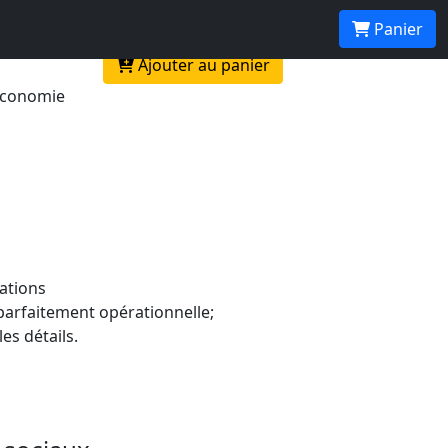
Panier
Ajouter au panier
'économie
rations
 parfaitement opérationnelle;
es détails.