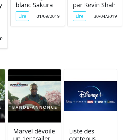
y
blanc Sakura
par Kevin Shah
Lire
01/09/2019
Lire
30/04/2019
20
Marvel dévoile
Liste des
un 1er trailer
contenus