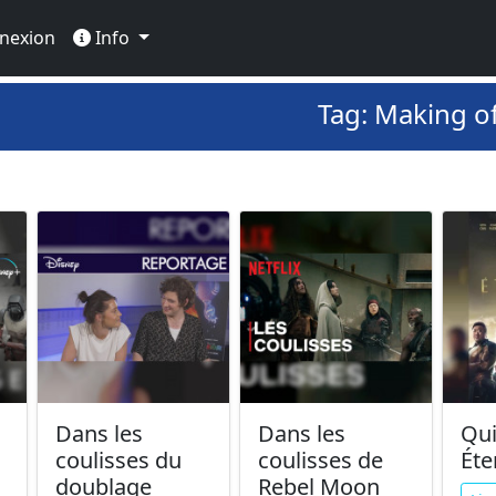
nexion
Info
Tag: Making o
Dans les
Dans les
Qui
coulisses du
coulisses de
Éte
doublage
Rebel Moon