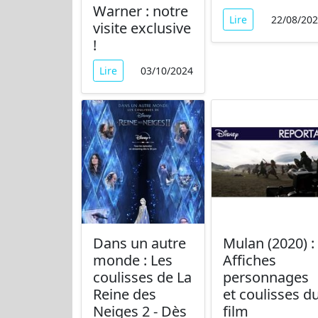
Warner : notre
Lire
22/08/20
visite exclusive
!
Lire
03/10/2024
Dans un autre
Mulan (2020) :
monde : Les
Affiches
coulisses de La
personnages
Reine des
et coulisses d
Neiges 2 - Dès
film