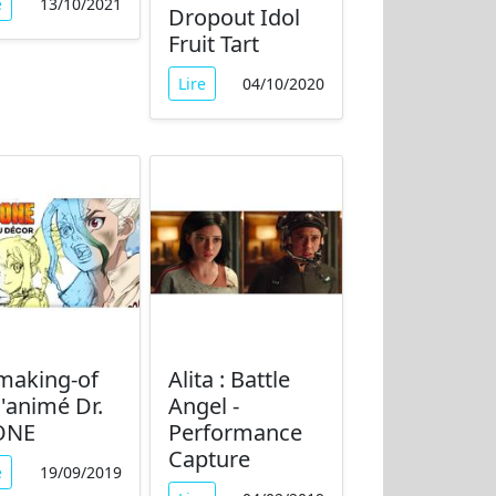
e
13/10/2021
Dropout Idol
Fruit Tart
Lire
04/10/2020
making-of
Alita : Battle
l'animé Dr.
Angel -
ONE
Performance
Capture
e
19/09/2019