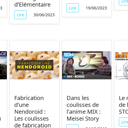
Lir
d’Elémentaire
23
Lire
19/06/2023
Lire
30/06/2023
Fabrication
Dans les
Le 
d'une
coulisses de
de 
Nendoroid :
l'anime MIX :
ST
u
Les coulisses
Meisei Story
Lir
de fabrication