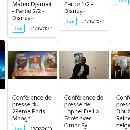
Lire
Mateo Djamali
Partie 1/2 -
- Partie 2/2 -
Disney+
Disney+
Lire
31/05/2022
Lire
31/05/2022
Conférence de
Conférence de
Conf
presse du
presse de
press
29ème Paris
L'appel De La
Doub
Manga
Forêt avec
Rein
Omar Sy
neige
Lire
13/02/2020