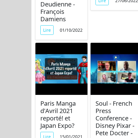
Lire
27/06/2022
Deudienne -
François
Damiens
Lire
01/10/2022
Paris Manga
Soul - French
d'Avril 2021
Press
reporté! et
Conference -
Japan Expo?
Disney Pixar -
Pete Docter -
Lire
15/01/2021