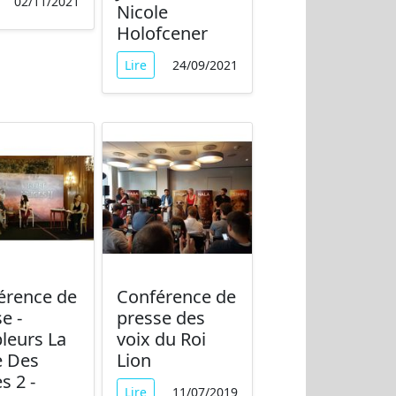
02/11/2021
Nicole
Holofcener
Lire
24/09/2021
érence de
Conférence de
e -
presse des
leurs La
voix du Roi
e Des
Lion
s 2 -
Lire
11/07/2019