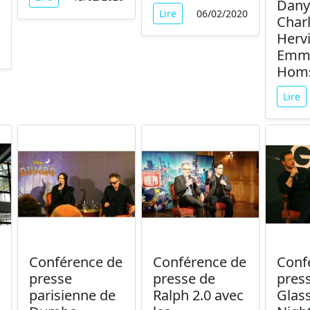
Dany
Lire
06/02/2020
Char
Herv
Emm
Hom
Lire
Conférence de
Conférence de
Conf
presse
presse de
pres
parisienne de
Ralph 2.0 avec
Glas