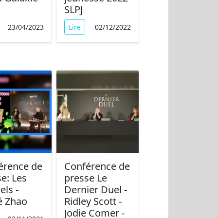
SLPJ
23/04/2023
Lire
02/12/2022
érence de
Conférence de
e: Les
presse Le
els -
Dernier Duel -
é Zhao
Ridley Scott -
Jodie Comer -