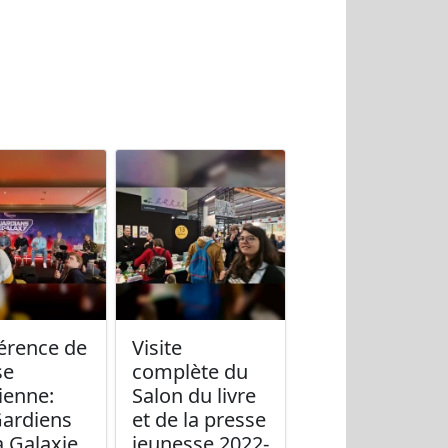
érence de
Visite
se
complète du
ienne:
Salon du livre
Gardiens
et de la presse
a Galaxie
jeunesse 2022-