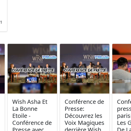
21
Wish Asha Et
Conférence de
Conf
La Bonne
Presse:
pres
Etoile -
Découvrez les
paris
Conférence de
Voix Magiques
Les 
Presse avec
derrière Wish
De L