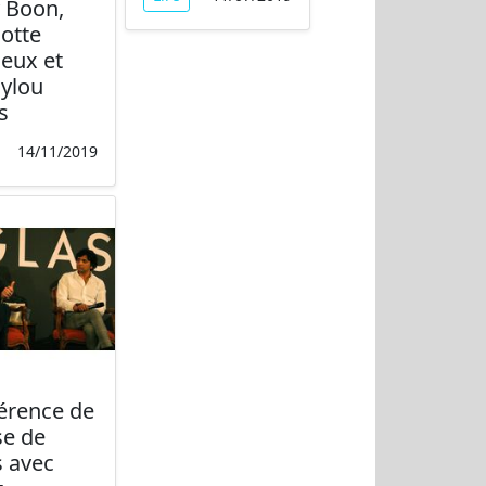
 Boon,
lotte
ieux et
ylou
s
14/11/2019
érence de
se de
s avec