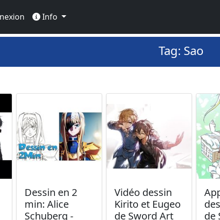
nexion
Info
Tag: Sao
Dessin en 2
Vidéo dessin
App
min: Alice
Kirito et Eugeo
des
Schuberg -
de Sword Art
de 