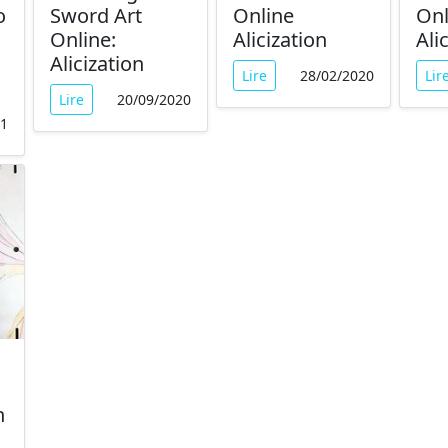
o
Sword Art
Online
Onl
Online:
Alicization
Ali
Alicization
Lire
28/02/2020
Lir
Lire
20/09/2020
21
n