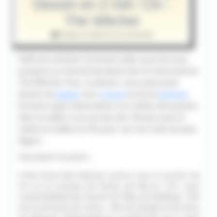
Dessin en 2 min: Ciri -
The Witcher
Publié le 2022-01-18 16:00:00
Hello les artistes! Comment allez vous? Je vous
propose un tutoriel de dessin de Ciri de la license
The Witcher. Pour ce dessin, vous avez juste
besoin de
papier
, d’un
crayon
et d’une
gomme
.
Ensuite soyez observateur et si faites des pauses
dans la vidéo si ça va trop vite. Pensez aussi à
mettre la vidéo en HD pour voir les traits les plus
légers.
Description du perso:
Cirilla Fiona Elen Riannon (connu sous le surnom de
Ciri ou le Lionceau de Cintra), est née en 1251, plus
vraisemblablement durant les fêtes de Belleteyn. Elle
est la princesse de Cintra , fille de Pavetta et de Duny