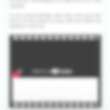
(le Hérisson d'Erlenwald) et la petite fille de la reine
Calanthe.
Si vous voulez prolonger votre visite, nous avons des
tonnes de tutos dessins et aussi plein de matériel de
qualité sur notre site.