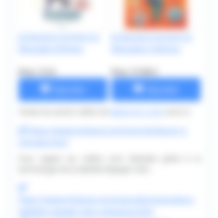
Je Dessine Comme Un
Je Dessine Comme Un
Mangaka Shônen
Mangaka Collector
Prix: 7.5 €
Prix: 17.95 €
Ajouter
Ajouter
Toutes les autres vidéos de
dessin en 2 min
sont ici:
https://www.tvhland.com/tutoriel/dessin-2-
minutes.html
Pour rappel ces vidéos sont réalisées grâce à la
technologie de la tablette Repaper Iskn:
https://www.tvhland.com/tutoriel/presentation-
tablette-repaper-iskn-unboxing.html