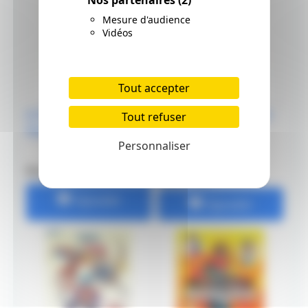
Nos partenaires
(2)
Mesure d'audience
Vidéos
Tout accepter
Je Dessine Comme Un
Je Dessine Comme Un
Tout refuser
Mangaka Shôjo
Mangaka Ninjas et
Personnaliser
Samouraïs
Prix: 7.5 €
Prix: 7.5 €
Ajouter
Ajouter