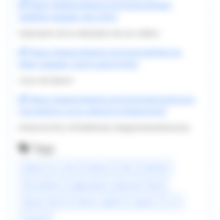
https://www.tvhland.com/tutoriel/test-
tablette-repaper-iskn.html
Explication de la réalisation de ces vidéos:
https://www.tvhland.com/tutoriel/test-et-
bilan-repaper-clutch-pencil.html
Cours de dessin:
https://www.tvhland.com/tutoriel/ouverture-
inscriptions-cours-dessins-tvhland.html
#Tutoriel #Ciri #TheWitcher #ApprendreADessiner
Tags
dessin en 2 min
dessin
iskn
witcher
the witcher
apprendre à dessiner facile
dessin facile
dessin rapide
reparer
ciri
tutoriel