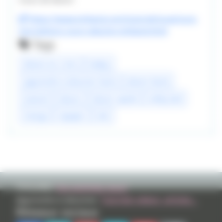
https://www.tvhland.com/tutoriel/ouverture-
inscriptions-cours-dessins-tvhland.html
Tags
dessin en 2 min
haikyu
apprendre à dessiner facile
dessin facile
tutoriel
dessin
dessin rapide
volley ball
manga
repaper
iskn
TVHLAND:
Qui sommes nous?
Apprendre à dessiner:
Tutoriels videos, articles...
Réseaux sociaux