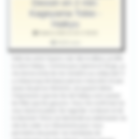
Dessin en 2 min:
Kageyama Tobio -
Haikyu
Publié le 2020-11-26 17:00:00
4028 vues
Hello les amis! Soyons clair dès le début, je kiffe
la série Haikyu. Comme pour Jeanne et Serge, ça
me donne envie de me remettre au volley ball. Il
y a beaucoup de beaux persos masculins et pas
assez de persos féminins. J'ai quand même
l'impression que les fan de Haikyu sont autant
les filles que les garçons. Vous me confirmez? Je
vous laisse le plaisir de regarder ce dessin et de
le dessiner! Sinon j'ai demandé au webmaster du
site de coder un mécanisme pour vous
permettre de poster vos tentatives de