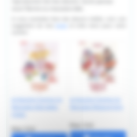
reproduction de mes dessins. Qu'en pensez
vous? Bonne ou mauvaise idée.
Si vous souhaitez faire des dessins inédits, voici une
suggestion de mes
livres
et mille merci pour votre
soutien:
Je Dessine Comme Un
Je Dessine Comme Un
Mangaka Adorables
Mangaka Magical Girls
Chibis
Prix: 7.5 €
Prix: 7.5 €