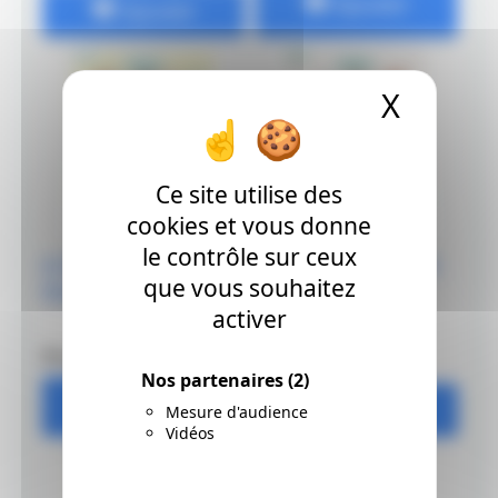
Ajouter
Ajouter
X
Masque
Ce site utilise des
cookies et vous donne
le contrôle sur ceux
Je Dessine Comme Un
Je Dessine Comme Un
que vous souhaitez
Mangaka Shôjo
Mangaka Ninjas et
activer
Samouraïs
Prix: 7.5 €
Prix: 7.5 €
Nos partenaires
(2)
Ajouter
Ajouter
Mesure d'audience
Vidéos