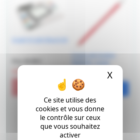
Graph It Light Board A4
Crayon de Couleur
Prix: 83.98 €
FRIXION - rouge
125 €
X
Masque
Prix: 3.5 €
rupture
Ajouter
Ce site utilise des
cookies et vous donne
le contrôle sur ceux
que vous souhaitez
activer