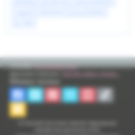
photoshop
jae-woo shim
jaina proudmoore
crazyred
hearthstone
jaina portvaillant
jeu vidéo
TVHLAND:
Qui sommes nous?
Apprendre à dessiner:
Tutoriels videos, articles...
Réseaux sociaux
© TVHLAND Tous droits réservés. Reproduction
interdite sans permission écrite.