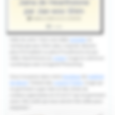
Jaina de Hearthstone
par Jae-woo Shim
Publié le 2020-12-21 13:00:00
1 vue
Hello les amis ! Voici une vidéo
youtube
où
l'artiste Jae-woo Shim alias crazyred, dessine
Jaina Portvaillant ou Jaina Proudmoore du jeu
vidéo Hearthstone au
crayon
rouge et colorie en
numérique avec le logiciel Photoshop.
Vous trouverez dans notre
boutique
de
matériel
de dessin
Tvhland des
crayons
Frixion
rouge qui
se gomment super bien et des mines de
couleurs japonaises en 0.5 et 0.7 qui se gomment
aussi. Des outils qui vous seront très utiles pour
esquisser !