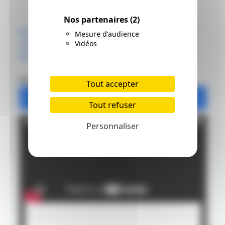
Nos partenaires
(2)
Mines Uni Nano Dia
Mines Uni Nano Dia
Mesure d'audience
Color Mitsubishi 0.5
Color Mitsubishi 0.7
Vidéos
Rouge
Rouge
Prix: 6.5 €
Prix: 6.5 €
Tout accepter
Ajouter
Ajouter
Tout refuser
Personnaliser