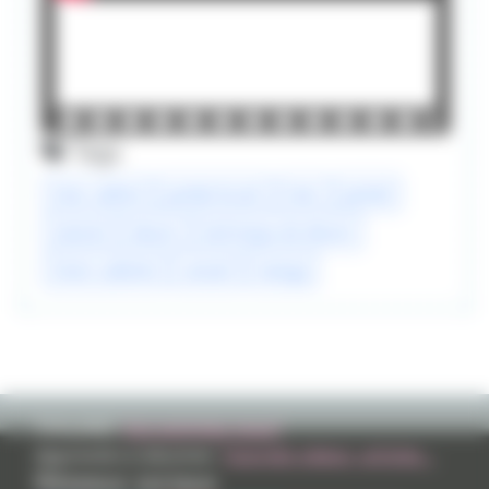
Tags
liner calibré
pocket brush
liner
pentel
tutoriel
dessin
technique de dessin
liners calibrés
conseil
manga
TVHLAND:
Qui sommes nous?
Apprendre à dessiner:
Tutoriels videos, articles...
Réseaux sociaux