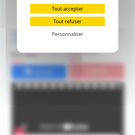
Tout accepter
Tout refuser
Graph It Set 6 Fine
Set 5 Pointliner Noir
Personnaliser
Liners Noirs
Prix: 12.75 €
Prix: 12.5 €
14.5 €
15.5 €
rupture
Ajouter