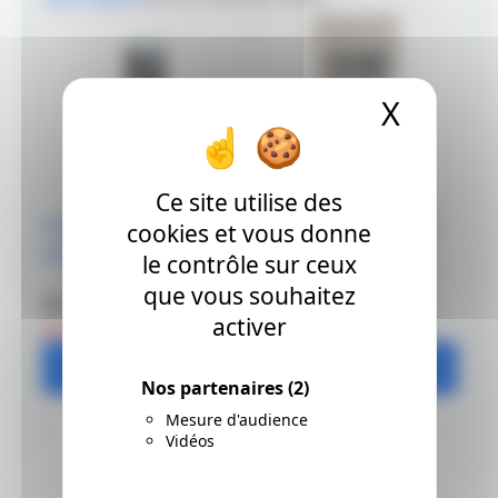
X
Masque
Ce site utilise des
Pocket Brush Noir et 4
Set 10 Neopiko Line-3
cookies et vous donne
cartouches
Noir
le contrôle sur ceux
que vous souhaitez
Prix: 21.9 €
Prix: 30 €
activer
22.1 €
35 €
Ajouter
Ajouter
Nos partenaires
(2)
Mesure d'audience
Vidéos