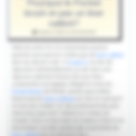
Pourquoi le Pocket
brush et pas un liner
calibré?
Publié le 2020-10-28 09:00:00
Hello les amis! On m'a récemment posé la
question pourquoi je n'utilise pas de
liner calibré
dans les dessins avec 12
Graph It
. Au lieu de
répondre individuellement, je vais faire une
réponse collective histoire de vous faire
comprendre ma logique. Malgré le choix du
Pocket Brush
de Pentel, sachez que j'utilise
beaucoup les
liners calibrés
et c'est un outil qu'il
ne faut pas snober car des professionnels plus
talentueux que moi l''utilise à un niveau de
malade. Donc si vous avez un cadeau à faire à un
dessinateur ce noël, sachez que la pochette de
liner calibré
est un très bon choix.