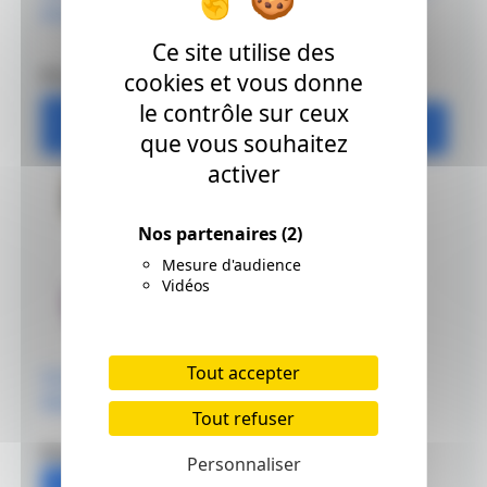
pour toute l'année
Mangaka Adorables
Chibis
Ce site utilise des
Prix: 14.95 €
cookies et vous donne
Prix: 7.5 €
le contrôle sur ceux
Ajouter
Ajouter
que vous souhaitez
activer
Nos partenaires
(2)
Mesure d'audience
Vidéos
Tout accepter
Graff & Griff HAIR &
MAKE-UP
Tout refuser
Prix: 7.5 €
Personnaliser