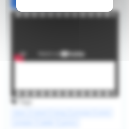
Ajouter
Tags
dessin
tutoriel
disney
princesse
anime
animation
aladdin
jasmine