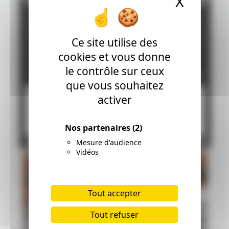
X
Masque
Ce site utilise des
cookies et vous donne
le contrôle sur ceux
que vous souhaitez
activer
Nos partenaires
(2)
Mesure d'audience
Vidéos
Tout accepter
Tout refuser