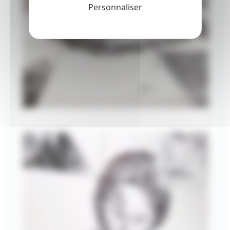
Personnaliser