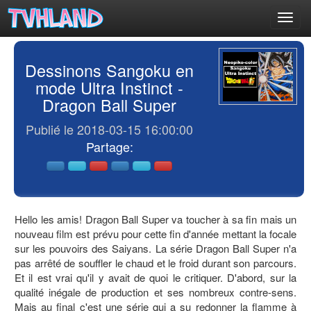
Toggl
navig
Dessinons Sangoku en
mode Ultra Instinct -
Dragon Ball Super
Publié le 2018-03-15 16:00:00
Partage:
Hello les amis! Dragon Ball Super va toucher à sa fin mais un
nouveau film est prévu pour cette fin d'année mettant la focale
sur les pouvoirs des Saiyans. La série Dragon Ball Super n'a
pas arrêté de souffler le chaud et le froid durant son parcours.
Et il est vrai qu'il y avait de quoi le critiquer. D'abord, sur la
qualité inégale de production et ses nombreux contre-sens.
Mais au final c'est une série qui a su redonner la flamme à