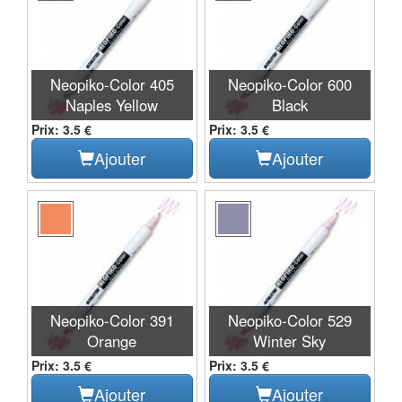
Neopiko-Color 405
Neopiko-Color 600
Naples Yellow
Black
Prix: 3.5 €
Prix: 3.5 €
Ajouter
Ajouter
Neopiko-Color 391
Neopiko-Color 529
Orange
Winter Sky
Prix: 3.5 €
Prix: 3.5 €
Ajouter
Ajouter