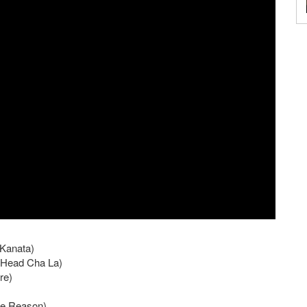
 Kanata)
a Head Cha La)
re)
ne Reason)