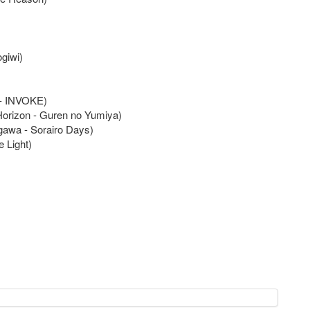
giwi)
 - INVOKE)
 Horizon - Guren no Yumiya)
awa - Sorairo Days)
 Light)