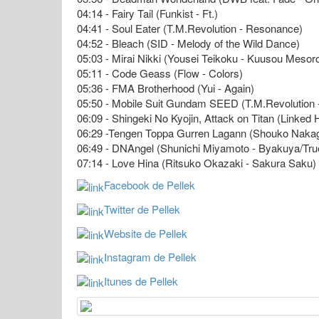
04:14 - Fairy Tail (Funkist - Ft.)
04:41 - Soul Eater (T.M.Revolution - Resonance)
04:52 - Bleach (SID - Melody of the Wild Dance)
05:03 - Mirai Nikki (Yousei Teikoku - Kuusou Mesoro
05:11 - Code Geass (Flow - Colors)
05:36 - FMA Brotherhood (Yui - Again)
05:50 - Mobile Suit Gundam SEED (T.M.Revolution
06:09 - Shingeki No Kyojin, Attack on Titan (Linked
06:29 -Tengen Toppa Gurren Lagann (Shouko Nakag
06:49 - DNAngel (Shunichi Miyamoto - Byakuya/True
07:14 - Love Hina (Ritsuko Okazaki - Sakura Saku)
Facebook de Pellek
Twitter de Pellek
Website de Pellek
Instagram de Pellek
Itunes de Pellek