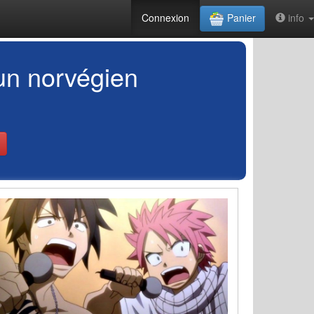
Connexion
Panier
info
 un norvégien