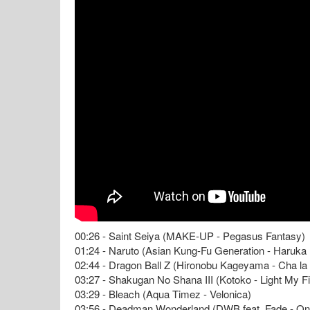
00:26 - Saint Seiya (MAKE-UP - Pegasus Fantasy)
01:24 - Naruto (Asian Kung-Fu Generation - Haruka
02:44 - Dragon Ball Z (Hironobu Kageyama - Cha l
03:27 - Shakugan No Shana III (Kotoko - Light My Fi
03:29 - Bleach (Aqua Timez - Velonica)
03:56 - Deadman Wonderland (DWB feat. Fade - O